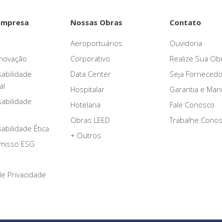
Empresa
Nossas Obras
Contato
Aeroportuários
Ouvidoria
novação
Corporativo
Realize Sua Ob
abilidade
Data Center
Seja Fornecedo
al
Hospitalar
Garantia e Ma
abilidade
Hotelaria
Fale Conosco
Obras LEED
Trabalhe Cono
bilidade Ética
+ Outros
misso ESG
 de Privacidade