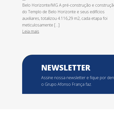
Belo Horizonte/MG A pré-construção e construç
do Templo de Belo Horizonte e seus edifícios
auxiliares, totalizou 4.116,29 m2, cada etapa foi
meticulosamente […]
Leia mais
NEWSLETTER
Assine nossa newsletter e fique por de
o Grupo Afonso França faz.