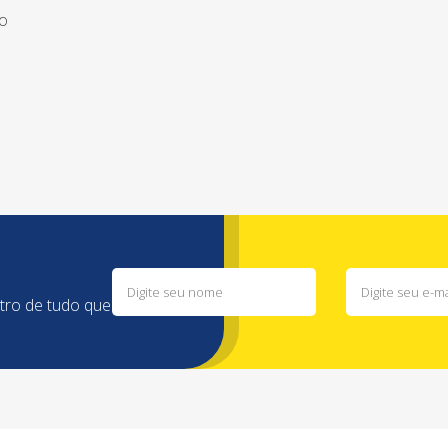
ão
ntro de tudo que