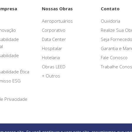
Empresa
Nossas Obras
Contato
Aeroportuários
Ouvidoria
novação
Corporativo
Realize Sua Ob
abilidade
Data Center
Seja Fornecedo
al
Hospitalar
Garantia e Ma
abilidade
Hotelaria
Fale Conosco
Obras LEED
Trabalhe Cono
bilidade Ética
+ Outros
misso ESG
 de Privacidade