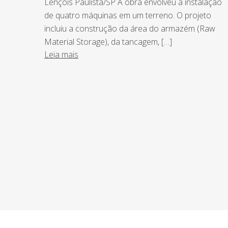
Lençóis Paulista/SP A obra envolveu a instalação
de quatro máquinas em um terreno. O projeto
incluiu a construção da área do armazém (Raw
Material Storage), da tancagem, […]
Leia mais
NEWSLETTER
Assine nossa newsletter e fique por de
o Grupo Afonso França faz.