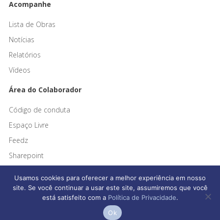
Acompanhe
Lista de Obras
Notícias
Relatórios
Vídeos
Área do Colaborador
Código de conduta
Espaço Livre
Feedz
Sharepoint
Usamos cookies para oferecer a melhor experiência em nosso
site. Se você continuar a usar este site, assumiremos que você
está satisfeito com a
Política de Privacidade
.
Afonso França Engenharia © 2026 Todos os direitos reservados
Ok