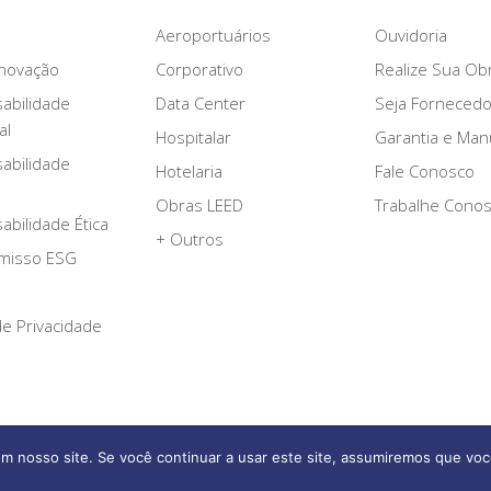
Aeroportuários
Ouvidoria
novação
Corporativo
Realize Sua Ob
abilidade
Data Center
Seja Fornecedo
al
Hospitalar
Garantia e Ma
abilidade
Hotelaria
Fale Conosco
Obras LEED
Trabalhe Cono
bilidade Ética
+ Outros
misso ESG
 de Privacidade
Afonso França Engenharia © 2026 Todos os direitos reservados
m nosso site. Se você continuar a usar este site, assumiremos que voc