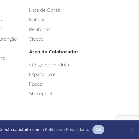
Lista de Obras
ra
Notícias
r
Relatórios
nutenção
Vídeos
Área do Colaborador
sco
Código de conduta
Espaço Livre
Feedz
Sharepoint
ê está satisfeito com a
Política de Privacidade
.
Ok