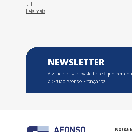
[…]
Leia mais
NEWSLETTER
Assine nossa newsletter e fique por de
o Grupo Afonso França faz.
Nossa 