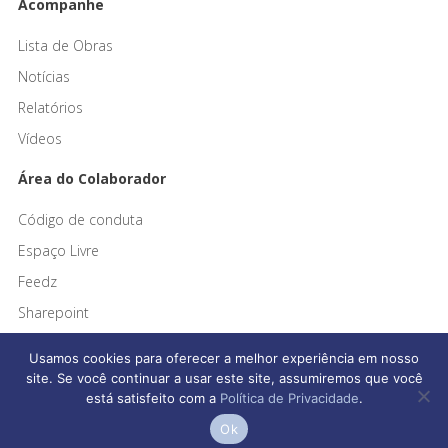
Acompanhe
Lista de Obras
Notícias
Relatórios
Vídeos
Área do Colaborador
Código de conduta
Espaço Livre
Feedz
Sharepoint
Usamos cookies para oferecer a melhor experiência em nosso
site. Se você continuar a usar este site, assumiremos que você
está satisfeito com a
Política de Privacidade
.
Afonso França Engenharia © 2026 Todos os direitos reservados
Ok