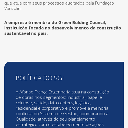
que atua com seus processos auditados pela Fundação
Vanzolini.
A empresa é membro do Green Bulding Council,
instituição focada no desenvolvimento da construção
sustentável no país.
POLÍTICA DO SGI
A Afonso França Engenharia atua na construção
de obras nos segmentos: industrial, papel e
celulose, saúde, data centers, logística,
residencial e corporativo e promove a melhoria
contínua do Sistema de Gestão, aprimorando a
Qualidade, através do seu planejamento
estratégico com o estabelecimento de ações