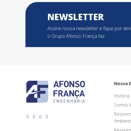
NEWSLETTER
Assine nossa newsletter e fique por de
o Grupo Afonso França faz.
Nossa 
História
Somos I
Respons
Ambient
Respons