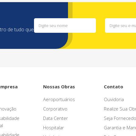
ntro de tudo que
Empresa
Nossas Obras
Contato
Aeroportuários
Ouvidoria
novação
Corporativo
Realize Sua Ob
abilidade
Data Center
Seja Fornecedo
al
Hospitalar
Garantia e Ma
abilidade