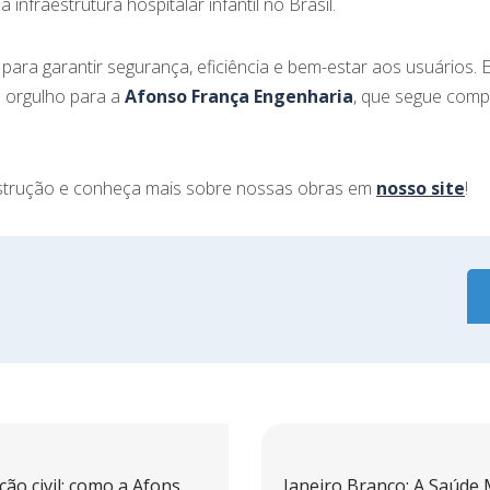
infraestrutura hospitalar infantil no Brasil.
ara garantir segurança, eficiência e bem-estar aos usuários. 
m orgulho para a
Afonso França Engenharia
, que segue comp
trução e conheça mais sobre nossas obras em
nosso site
!
Sustentabilidade na construção civil: como a Afonso França Engenharia acompanha as tendências do mercado