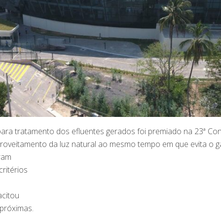
es para tratamento dos efluentes gerados foi premiado na 23ª C
roveitamento da luz natural ao mesmo tempo em que evita o g
oram
ritérios
citou
próximas.