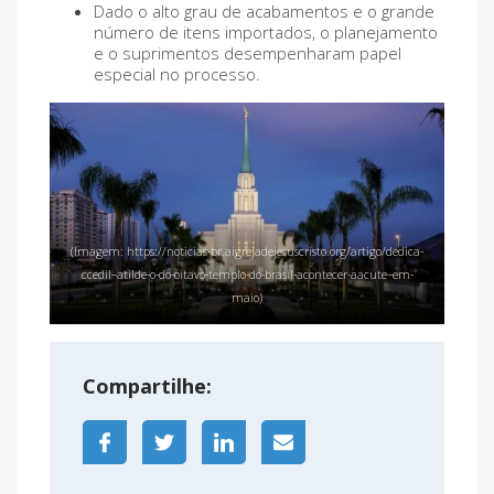
Dado o alto grau de acabamentos e o grande
número de itens importados, o planejamento
e o suprimentos desempenharam papel
especial no processo.
(Imagem: https://noticias-br.aigrejadejesuscristo.org/artigo/dedica-
ccedil–atilde-o-do-oitavo-templo-do-brasil-acontecer-aacute–em-
maio)
Compartilhe: