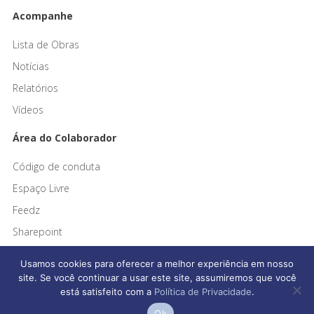
Acompanhe
Lista de Obras
Notícias
Relatórios
Vídeos
Área do Colaborador
Código de conduta
Espaço Livre
Feedz
Sharepoint
Usamos cookies para oferecer a melhor experiência em nosso
site. Se você continuar a usar este site, assumiremos que você
está satisfeito com a
Política de Privacidade
.
Afonso França Engenharia © 2026 Todos os direitos reservados
Ok