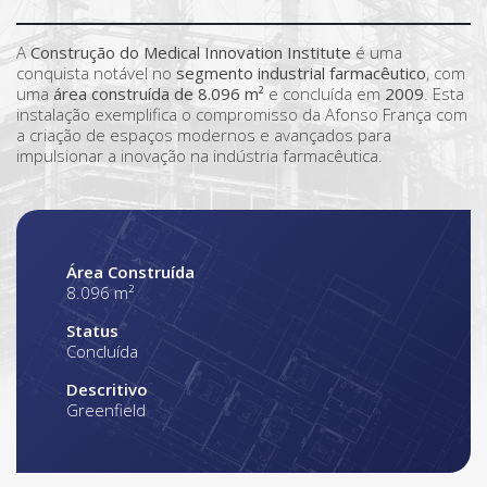
A
Construção do Medical Innovation Institute
é uma
conquista notável no
segmento industrial farmacêutico
, com
uma
área construída de 8.096 m²
e concluída em
2009
. Esta
instalação exemplifica o compromisso da Afonso França com
a criação de espaços modernos e avançados para
impulsionar a inovação na indústria farmacêutica.
Área Construída
8.096 m²
Status
Concluída
Descritivo
Greenfield