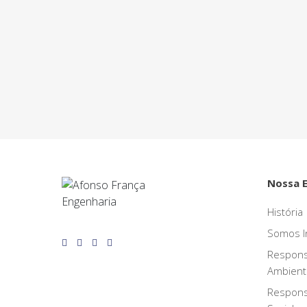
Seu projeto merece ser realizado com a m
com a Afonso França!
Nossa 
História
Somos I
Respons
Ambient
Respons