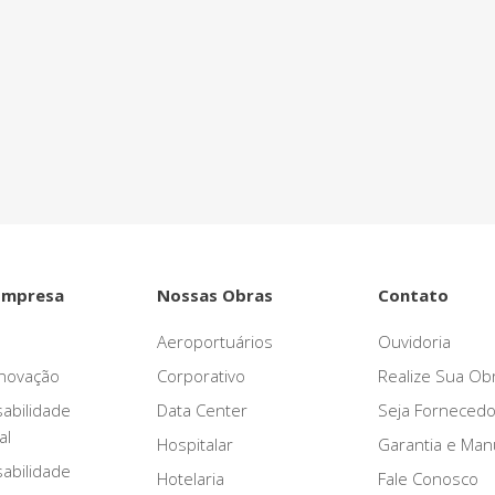
áxima qualidade. Realize sua obra
Empresa
Nossas Obras
Contato
Aeroportuários
Ouvidoria
novação
Corporativo
Realize Sua Ob
abilidade
Data Center
Seja Fornecedo
al
Hospitalar
Garantia e Ma
abilidade
Hotelaria
Fale Conosco