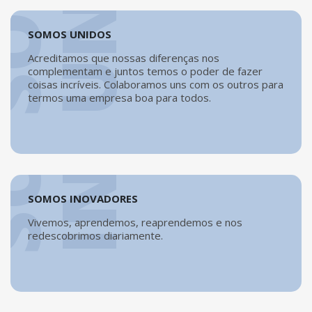
S
O
M
O
S
I
N
O
V
A
D
O
R
E
SOMOS UNIDOS
Acreditamos que nossas diferenças nos
complementam e juntos temos o poder de fazer
coisas incríveis. Colaboramos uns com os outros para
termos uma empresa boa para todos.
S
O
M
O
S
A
SOMOS INOVADORES
Vivemos, aprendemos, reaprendemos e nos
redescobrimos diariamente.