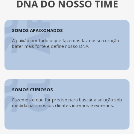
S
S
O
M
O
S
C
U
R
I
O
S
O
DNA DO NOSSO TIME
S
SOMOS APAIXONADOS
A paixão por tudo o que fazemos faz nosso coração
bater mais forte e define nosso DNA.
S
S
O
M
O
S
U
N
I
D
O
SOMOS CURIOSOS
Fazemos o que for preciso para buscar a solução sob
medida para nossos clientes internos e externos.