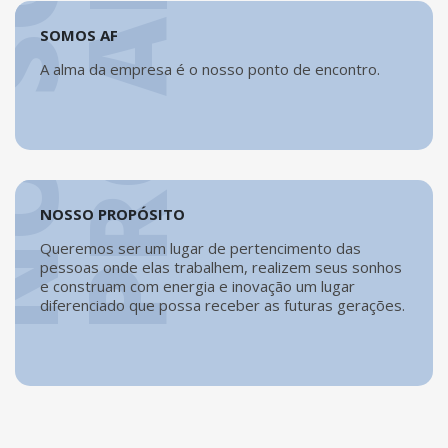
O
N
O
S
S
O
P
R
O
P
Ó
S
I
T
F
SOMOS AF
A alma da empresa é o nosso ponto de encontro.
NOSSO PROPÓSITO
Queremos ser um lugar de pertencimento das
pessoas onde elas trabalhem, realizem seus sonhos
e construam com energia e inovação um lugar
diferenciado que possa receber as futuras gerações.