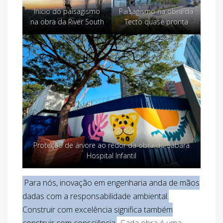
Início do paisagismo
Paisagismo na obra da
na obra da River South
Tecto quase pronta
Proteção de árvore ao redor da obra do Sabará
Hospital Infantil
Para nós, inovação em engenharia anda de mãos
dadas com a responsabilidade ambiental.
Construir com excelência significa também
construir com consciência
. Cada obra é uma