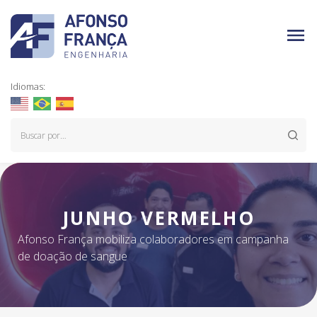
Idiomas:
JUNHO VERMELHO
Afonso França mobiliza colaboradores em campanha
de doação de sangue