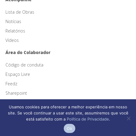
Lista de Obras
Notícias
Relatórios
Vídeos
Área do Colaborador
Código de conduta
Espaço Livre
Feedz
Sharepoint
Usamos cookies para oferecer a melhor experiência em nosso
site. Se você continuar a usar este site, assumiremos que você
está satisfeito com a
Política de Privacidade
.
Afonso França Engenharia © 2026 Todos os direitos reservados
Ok