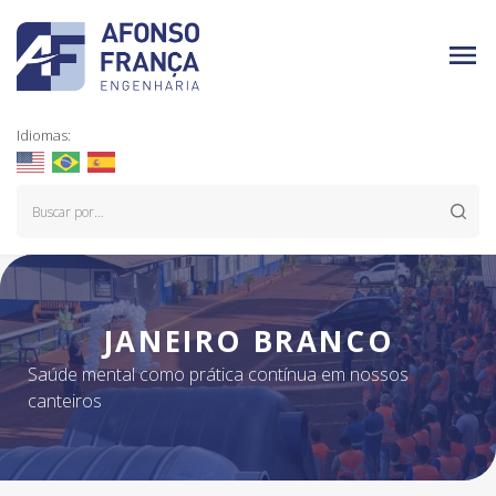
Idiomas:
JANEIRO BRANCO
Saúde mental como prática contínua em nossos
canteiros