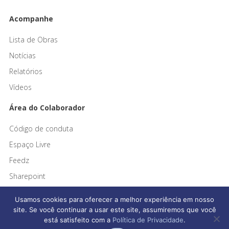
Acompanhe
Lista de Obras
Notícias
Relatórios
Vídeos
Área do Colaborador
Código de conduta
Espaço Livre
Feedz
Sharepoint
Usamos cookies para oferecer a melhor experiência em nosso
site. Se você continuar a usar este site, assumiremos que você
está satisfeito com a
Política de Privacidade
.