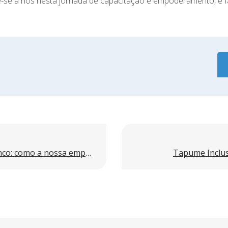
te-se a nós nesta jornada de capacitação e empoderamento, e 
Saúde Mental e Janeiro Branco: como a nossa empresa cultiva o bem-estar dos colaboradores
Tapume Inclus