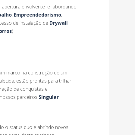
a abertura envolvente e abordando
balho
,
Empreendedorismo
,
ocesso de instalação de
Drywall
orros
)
i um marco na construção de um
lecida, estão prontas para trilhar
bração de conquistas e
 nossos parceiros
Singular
do o status quo e abrindo novos