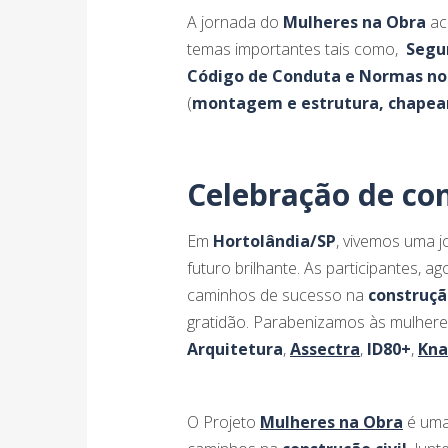
A jornada do
Mulheres na Obra
ac
temas importantes tais como,
Segu
Código de Conduta e Normas no
(
montagem e estrutura, chapeam
Celebração de con
Em
Hortolândia/SP
, vivemos uma 
futuro brilhante. As participantes, 
caminhos de sucesso na
construção
gratidão. Parabenizamos às mulher
Arquitetura
,
Assectra
,
ID80+
,
Kna
O Projeto
Mulheres na Obra
é uma 