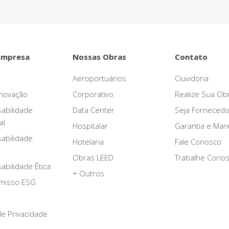
Empresa
Nossas Obras
Contato
Aeroportuários
Ouvidoria
novação
Corporativo
Realize Sua Ob
abilidade
Data Center
Seja Fornecedo
al
Hospitalar
Garantia e Ma
abilidade
Hotelaria
Fale Conosco
Obras LEED
Trabalhe Cono
bilidade Ética
+ Outros
misso ESG
 de Privacidade