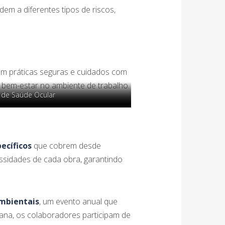
m a diferentes tipos de riscos,
m práticas seguras e cuidados com
bem-estar no ambiente de trabalho.
de Saúde Ocular
de Saúde Ocular
ecíficos
que cobrem desde
ssidades de cada obra, garantindo
Ambientais
, um evento anual que
ana, os colaboradores participam de