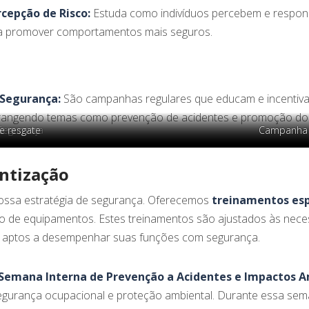
cepção de Risco:
Estuda como indivíduos percebem e responde
ara promover comportamentos mais seguros.
Segurança:
São campanhas regulares que educam e incentiva
brangendo temas como prevenção de acidentes e promoção do 
Segurança
e resgate
Campanha 
Campanha 
entização
nossa estratégia de segurança. Oferecemos
treinamentos esp
ro de equipamentos. Estes treinamentos são ajustados às nece
m aptos a desempenhar suas funções com segurança.
 Semana Interna de Prevenção a Acidentes e Impactos 
gurança ocupacional e proteção ambiental. Durante essa sem