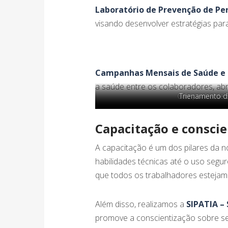
Laboratório de Prevenção de Per
visando desenvolver estratégias p
Campanhas Mensais de Saúde e 
a saúde entre os colaboradores, a
Campanha de 
Trienamento d
Capacitação e consci
A capacitação é um dos pilares da 
habilidades técnicas até o uso segu
que todos os trabalhadores esteja
Além disso, realizamos a
SIPATIA –
promove a conscientização sobre se