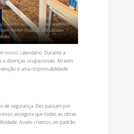
eu Severino sofreu um grave acidente,
m bom humor todas as dificuldades
tudes.
em nosso calendário. Durante a
s e doenças ocupacionais. Através
revenção é uma responsabilidade
os de segurança. Eles passam por
rocesso assegura que todas as obras
ficidade. Assim, criamos um padrão