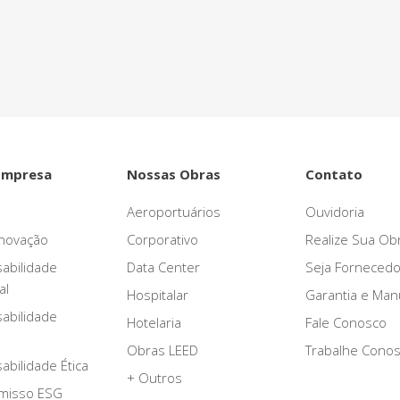
ntro de tudo que
Empresa
Nossas Obras
Contato
Aeroportuários
Ouvidoria
novação
Corporativo
Realize Sua Ob
abilidade
Data Center
Seja Fornecedo
al
Hospitalar
Garantia e Ma
abilidade
Hotelaria
Fale Conosco
Obras LEED
Trabalhe Cono
bilidade Ética
+ Outros
misso ESG