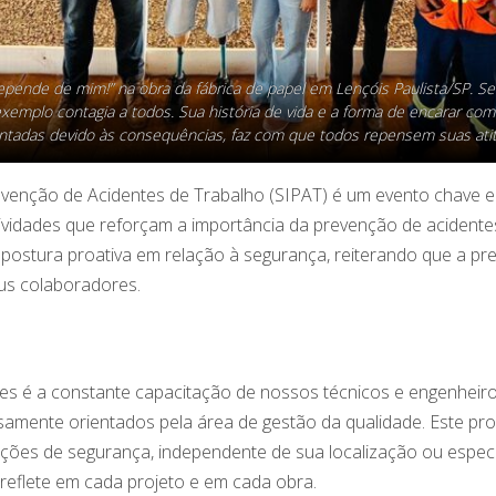
epende de mim!” na obra da fábrica de papel em Lençóis Paulista/SP. S
exemplo contagia a todos. Sua história de vida e a forma de encarar co
ntadas devido às consequências, faz com que todos repensem suas ati
evenção de Acidentes de Trabalho (SIPAT) é um evento chave 
vidades que reforçam a importância da prevenção de acidente
 postura proativa em relação à segurança, reiterando que a p
us colaboradores.
ões é a constante capacitação de nossos técnicos e engenheir
osamente orientados pela área de gestão da qualidade. Este p
es de segurança, independente de sua localização ou especi
reflete em cada projeto e em cada obra.