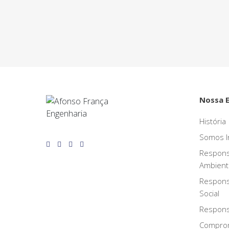
Assine nossa newsletter e fique por de
o Grupo Afonso França faz.
Nossa 
História
Somos I
Respons
Ambient
Respons
Social
Responsa
Compro