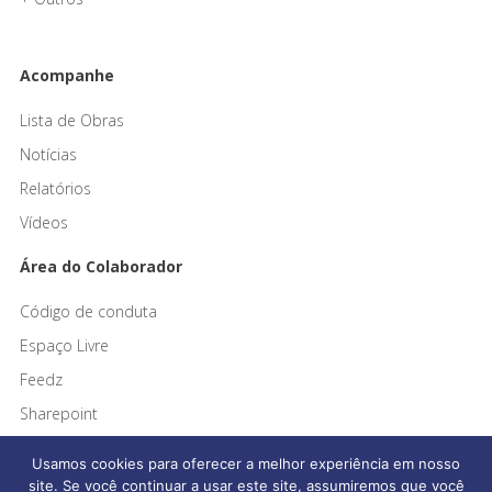
Acompanhe
Lista de Obras
Notícias
Relatórios
Vídeos
Área do Colaborador
Código de conduta
Espaço Livre
Feedz
Sharepoint
Usamos cookies para oferecer a melhor experiência em nosso
site. Se você continuar a usar este site, assumiremos que você