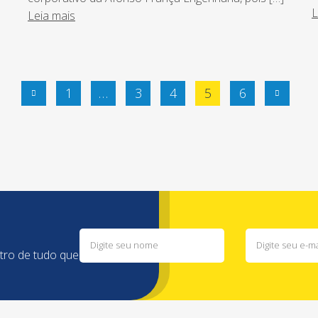
L
Leia mais
1
…
3
4
5
6
ntro de tudo que