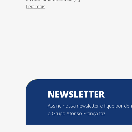
Leia mais
Paginação
de
posts
NEWSLETTER
Assine nossa newsletter e fique por de
o Grupo Afonso França faz.