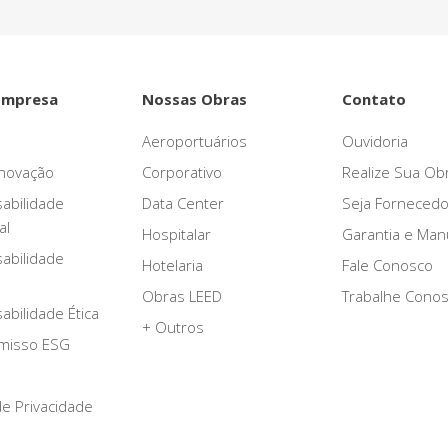
Empresa
Nossas Obras
Contato
Aeroportuários
Ouvidoria
novação
Corporativo
Realize Sua Ob
abilidade
Data Center
Seja Fornecedo
al
Hospitalar
Garantia e Ma
abilidade
Hotelaria
Fale Conosco
Obras LEED
Trabalhe Cono
bilidade Ética
+ Outros
misso ESG
 de Privacidade