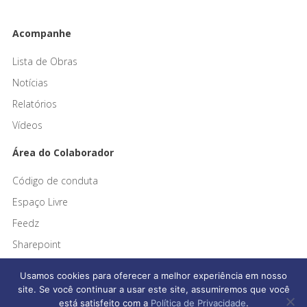
Acompanhe
Lista de Obras
Notícias
Relatórios
Vídeos
Área do Colaborador
Código de conduta
Espaço Livre
Feedz
Sharepoint
Usamos cookies para oferecer a melhor experiência em nosso
site. Se você continuar a usar este site, assumiremos que você
está satisfeito com a
Política de Privacidade
.