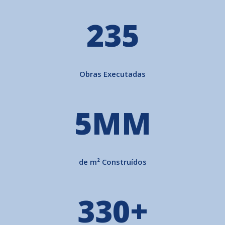
323
Obras Executadas
5
MM
de m² Construídos
447
+