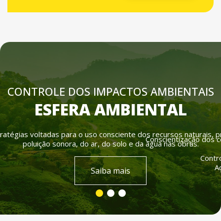
CONTROLE DOS IMPACTOS AMBIENTAIS
ESFERA AMBIENTAL
atégias voltadas para o uso consciente dos recursos naturais, p
Conscientização dos c
poluição sonora, do ar, do solo e da água nas obras.
iente sejam atendidos,
 com gestão de riscos,
Contr
A
Saiba mais