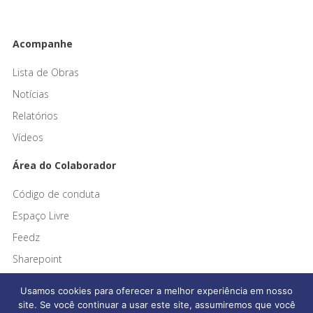
Acompanhe
Lista de Obras
Notícias
Relatórios
Vídeos
Área do Colaborador
Código de conduta
Espaço Livre
Feedz
Sharepoint
Usamos cookies para oferecer a melhor experiência em nosso
site. Se você continuar a usar este site, assumiremos que você