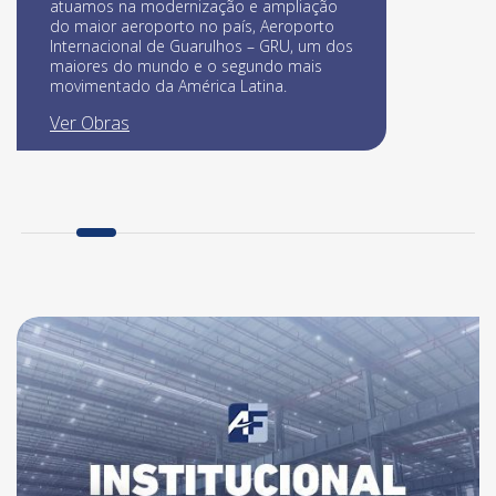
atuamos na modernização e ampliação
do maior aeroporto no país, Aeroporto
Internacional de Guarulhos – GRU, um dos
maiores do mundo e o segundo mais
movimentado da América Latina.
Ver Obras